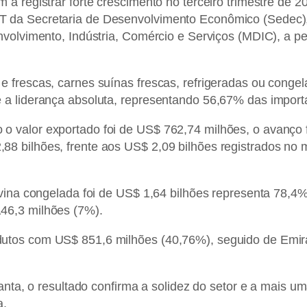
a registrar forte crescimento no terceiro trimestre de 2
 da Secretaria de Desenvolvimento Econômico (Sedec),
volvimento, Indústria, Comércio e Serviços (MDIC), a ped
 frescas, carnes suínas frescas, refrigeradas ou conge
a liderança absoluta, representando 56,67% das importa
 valor exportado foi de US$ 762,74 milhões, o avanço 
8 bilhões, frente aos US$ 2,09 bilhões registrados no 
vina congelada foi de US$ 1,64 bilhões representa 78,4% 
46,3 milhões (7%).
utos com US$ 851,6 milhões (40,76%), seguido de Emir
canta, o resultado confirma a solidez do setor e a mais
a.