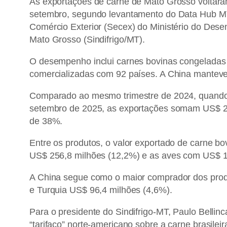
As exportações de carne de Mato Grosso voltaram 
setembro, segundo levantamento do Data Hub MT
Comércio Exterior (Secex) do Ministério do Desen
Mato Grosso (Sindifrigo/MT).
O desempenho inclui carnes bovinas congeladas e
comercializadas com 92 países. A China manteve 
Comparado ao mesmo trimestre de 2024, quando o
setembro de 2025, as exportações somam US$ 2,8
de 38%.
Entre os produtos, o valor exportado de carne bo
US$ 256,8 milhões (12,2%) e as aves com US$ 1
A China segue como o maior comprador dos prod
e Turquia US$ 96,4 milhões (4,6%).
Para o presidente do Sindifrigo-MT, Paulo Bellin
“tarifaço” norte-americano sobre a carne brasileir